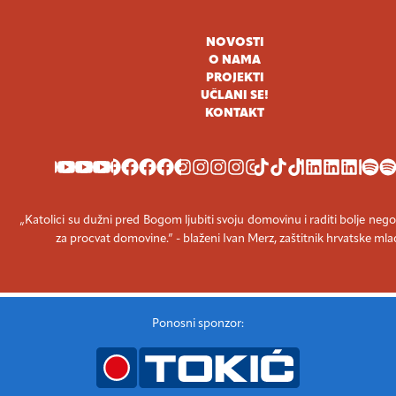
NOVOSTI
O NAMA
PROJEKTI
UČLANI SE!
KONTAKT
YOUTUBE
FACEBOOK
INSTAGRAM
TIKTOK
LINKEDIN
SPOT
„Katolici su dužni pred Bogom ljubiti svoju domovinu i raditi bolje nego
za procvat domovine.” - blaženi Ivan Merz, zaštitnik hrvatske mla
Ponosni sponzor: