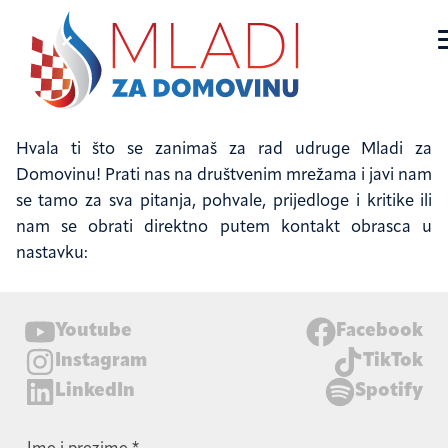
Skip
to
Mladi za domovinu
Službena stranica udruge Mladi za domovinu
Hvala ti što se zanimaš za rad udruge Mladi za
content
Domovinu! Prati nas na društvenim mrežama i javi nam
se tamo za sva pitanja, pohvale, prijedloge i kritike ili
nam se obrati direktno putem kontakt obrasca u
nastavku:
Youtube
Facebook
Instagram
TikTok
LinkedIn
Spotify
Kontakt