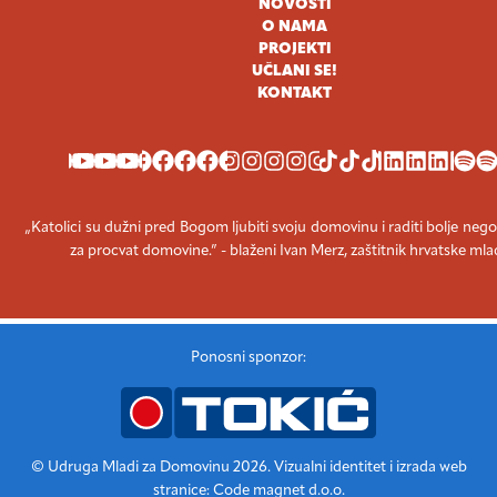
NOVOSTI
O NAMA
PROJEKTI
UČLANI SE!
KONTAKT
YOUTUBE
FACEBOOK
INSTAGRAM
TIKTOK
LINKEDIN
SPOT
„Katolici su dužni pred Bogom ljubiti svoju domovinu i raditi bolje nego
za procvat domovine.” - blaženi Ivan Merz, zaštitnik hrvatske mla
Ponosni sponzor:
© Udruga Mladi za Domovinu 2026. Vizualni identitet i izrada web
stranice: Code magnet d.o.o.