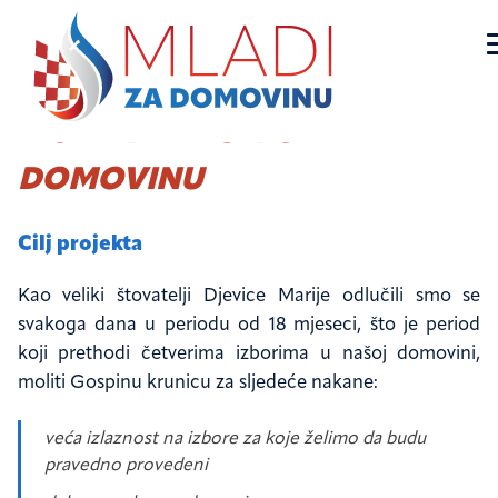
Skip
MOLITVA KRUNICE ZA
to
Mladi za domovinu
Službena stranica udruge Mladi za domovinu
DOMOVINU
content
Cilj projekta
Kao veliki štovatelji Djevice Marije odlučili smo se
svakoga dana u periodu od 18 mjeseci, što je period
koji prethodi četverima izborima u našoj domovini,
moliti Gospinu krunicu za sljedeće nakane:
Veća izlaznost na izbore za koje želimo da budu
pravedno provedeni