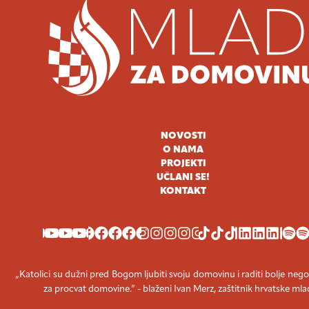
NOVOSTI
O NAMA
PROJEKTI
UČLANI SE!
KONTAKT
YOUTUBE
FACEBOOK
INSTAGRAM
TIKTOK
LINKEDIN
SPOT
„Katolici su dužni pred Bogom ljubiti svoju domovinu i raditi bolje nego
za procvat domovine.” - blaženi Ivan Merz, zaštitnik hrvatske mla