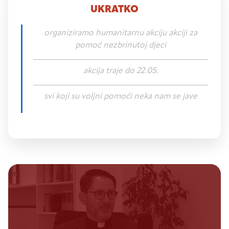
UKRATKO
Organiziramo humanitarnu akciju akciji za
pomoć nezbrinutoj djeci
akcija traje do 22.05.
svi koji su voljni pomoći neka nam se jave
Prethodna objava
PODCAST #37:fra Tomislav Glavnik