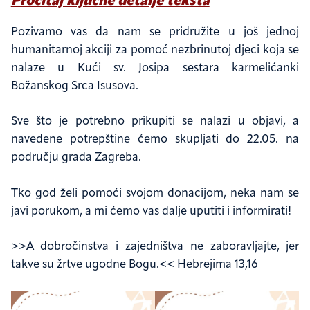
Pročitaj ključne detalje teksta
Pozivamo vas da nam se pridružite u još jednoj
humanitarnoj akciji za pomoć nezbrinutoj djeci koja se
nalaze u Kući sv. Josipa sestara karmelićanki
Božanskog Srca Isusova.
Sve što je potrebno prikupiti se nalazi u objavi, a
navedene potrepštine ćemo skupljati do 22.05. na
području grada Zagreba.
Tko
god želi pomoći svojom donacijom, neka nam se
javi porukom, a mi ćemo vas dalje uputiti i informirati!
>>A dobročinstva i zajedništva ne zaboravljajte, jer
takve su žrtve ugodne Bogu.<< Hebrejima 13,16