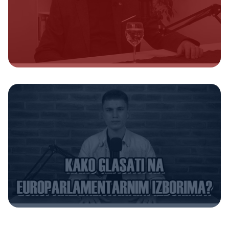
Sljedeća objava
Politika u 100 sekundi: Kako glasati na Europarlam