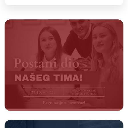
Prethodna objava
REGRUTACIJE SU OTVORENE
Sljedeća objava
Predsjednički podcast #1 – TOMISLAV JONJIĆ – „Bit ću