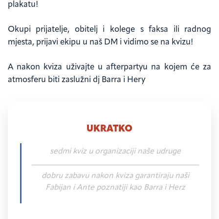
plakatu!
Okupi prijatelje, obitelj i kolege s faksa ili radnog
mjesta, prijavi ekipu u naš DM i vidimo se na kvizu!
A nakon kviza uživajte u afterpartyu na kojem će za
atmosferu biti zaslužni dj Barra i Hery
"Sedmi
KVIZ
općeg
UKRATKO
znanja"
Sedmi kviz u organizaciji naše udruge
dobru zabavu nakon kviza garantiraju naši
Fabijan i Ante poznatiji kao Barra i Herz