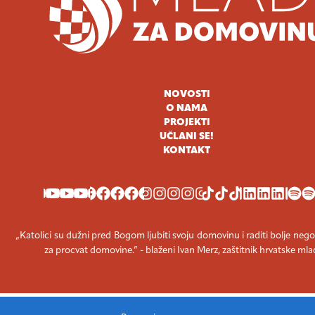
NOVOSTI
O NAMA
PROJEKTI
UČLANI SE!
KONTAKT
YOUTUBE
FACEBOOK
INSTAGRAM
TIKTOK
LINKEDIN
SPOT
„Katolici su dužni pred Bogom ljubiti svoju domovinu i raditi bolje nego
za procvat domovine.” - blaženi Ivan Merz, zaštitnik hrvatske mla