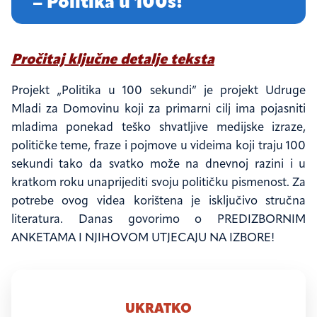
– Politika u 100s!
Pročitaj ključne detalje teksta
Projekt „Politika u 100 sekundi” je projekt Udruge
Mladi za Domovinu koji za primarni cilj ima pojasniti
mladima ponekad teško shvatljive medijske izraze,
političke teme, fraze i pojmove u videima koji traju 100
sekundi tako da svatko može na dnevnoj razini i u
kratkom roku unaprijediti svoju političku pismenost. Za
potrebe ovog videa korištena je isključivo stručna
literatura. Danas govorimo o PREDIZBORNIM
ANKETAMA I NJIHOVOM UTJECAJU NA IZBORE!
"PREDIZBORNE
ANKETE
I
UKRATKO