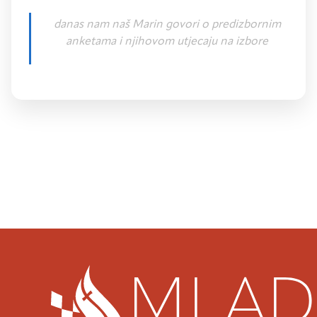
NJIHOV
UTJECAJ
danas nam naš Marin govori o predizbornim
NA
anketama i njihovom utjecaju na izbore
IZBORE!
–
Politika
Prethodna objava
u
PREDSJEDNIČKI PODCAST #4 – Mislav KOLAKUŠIĆ –
Sljedeća objava
100s!"
PODCAST #53 – Andrea OROŠ | CATHOLIC CRO 