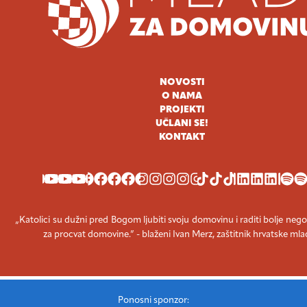
NOVOSTI
O NAMA
PROJEKTI
UČLANI SE!
KONTAKT
YOUTUBE
FACEBOOK
INSTAGRAM
TIKTOK
LINKEDIN
SPOT
„Katolici su dužni pred Bogom ljubiti svoju domovinu i raditi bolje nego
za procvat domovine.” - blaženi Ivan Merz, zaštitnik hrvatske mla
Ponosni sponzor: