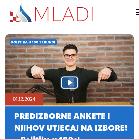
Mladi za domovinu
Službena stranica udruge Mladi za domovinu
Skip
to
POLITIKA U 100 SEKUNDI
content
01.12.2024.
PREDIZBORNE ANKETE I
NJIHOV UTJECAJ NA IZBORE!