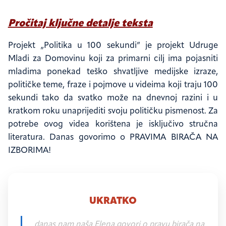
Pročitaj ključne detalje teksta
Projekt „Politika u 100 sekundi” je projekt Udruge
Mladi za Domovinu koji za primarni cilj ima pojasniti
mladima ponekad teško shvatljive medijske izraze,
političke teme, fraze i pojmove u videima koji traju 100
sekundi tako da svatko može na dnevnoj razini i u
kratkom roku unaprijediti svoju političku pismenost. Za
potrebe ovog videa korištena je isključivo stručna
literatura. Danas govorimo o PRAVIMA BIRAČA NA
IZBORIMA!
"PRAVO
BIRAČA
NA
UKRATKO
IZBORIMA
–
danas nam naša Elena govori o pravu birača na