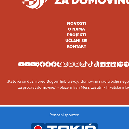
NOVOSTI
O NAMA
PROJEKTI
UČLANI SE!
KONTAKT
YOUTUBE
FACEBOOK
INSTAGRAM
TIKTOK
LINKEDIN
SPOT
„Katolici su dužni pred Bogom ljubiti svoju domovinu i raditi bolje nego
za procvat domovine.” - blaženi Ivan Merz, zaštitnik hrvatske mla
Ponosni sponzor: