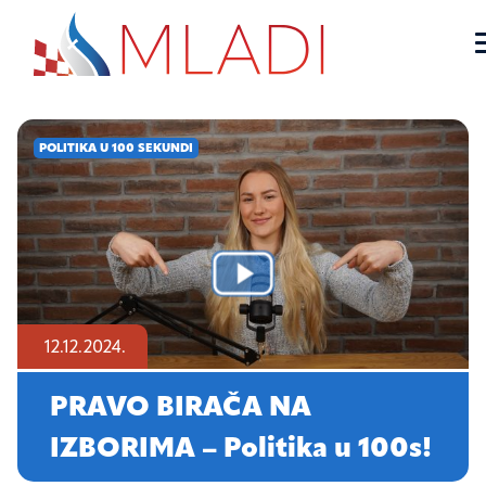
Mladi za domovinu
Službena stranica udruge Mladi za domovinu
Skip
to
POLITIKA U 100 SEKUNDI
content
12.12.2024.
PRAVO BIRAČA NA
IZBORIMA – Politika u 100s!