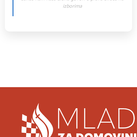
Politika
izborima
u
100s!"
Prethodna objava
PODCAST #53 – Andrea OROŠ | CATHOLIC CRO 
Sljedeća objava
UGOVOR O SURADNJI S KAPI DOBROTE